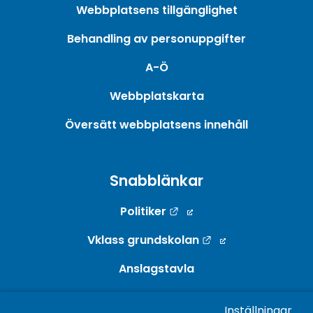
Webbplatsens tillgänglighet
Behandling av personuppgifter
A-Ö
Webbplatskarta
Översätt webbplatsens innehåll
Snabblänkar
Länk till annan webbpla
Politiker
Länk till annan w
Vklass grundskolan
Anslagstavla
Webb-TV
Inställningar