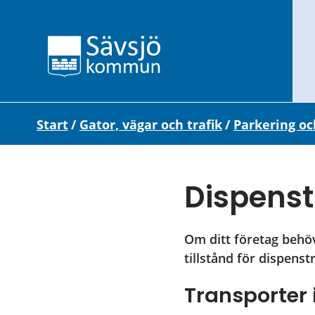
Start
/
Gator, vägar och trafik
/
Parkering oc
Dispenst
Om ditt företag behöv
tillstånd för dispenst
Transporte