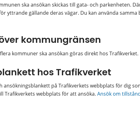
mmunen ska ansökan skickas till gata- och parkenheten. Där
t för yttrande gällande deras vägar. Du kan använda samma 
r över kommungränsen
flera kommuner ska ansökan göras direkt hos Trafikverket. 
ankett hos Trafikverket
h ansökningsblankett på Trafikverkets webbplats för dig som
l Trafikverkets webbplats för att ansöka. 
Ansök om tillstånd
ill annan webbplats.