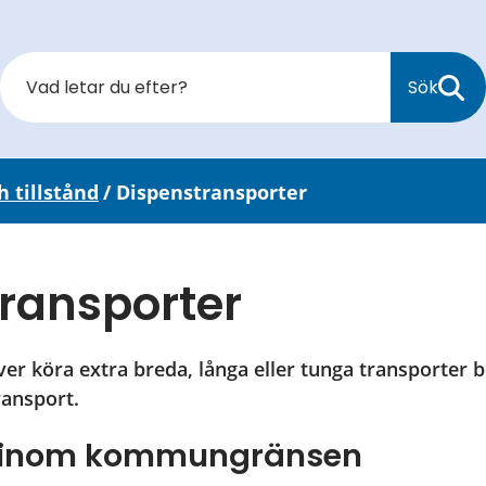
Sök
h tillstånd
/
Dispenstransporter
ransporter
er köra extra breda, långa eller tunga transporter 
ransport.
r inom kommungränsen