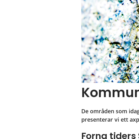
Kommune
De områden som idag ä
presenterar vi ett ax
Forna tider