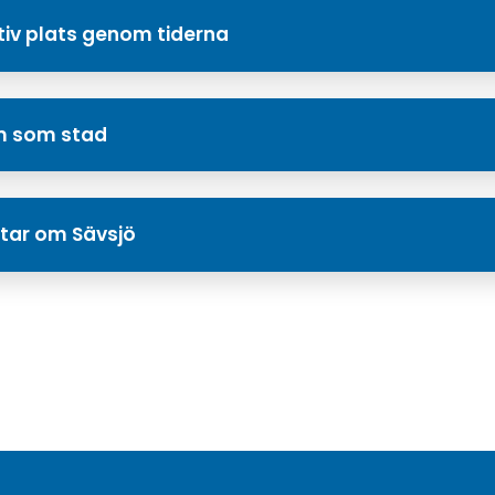
iv plats genom tiderna
am som stad
ttar om Sävsjö