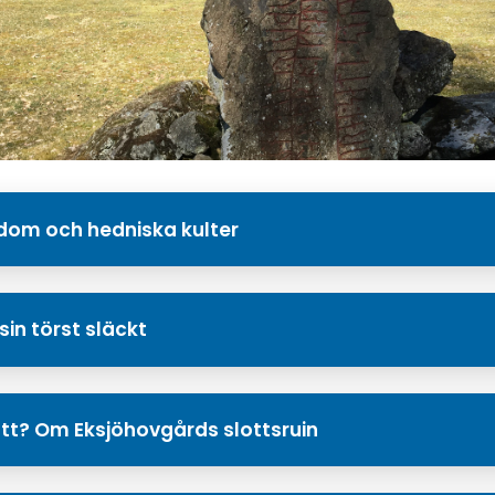
ldom och hedniska kulter
 sin törst släckt
ott? Om Eksjöhovgårds slottsruin