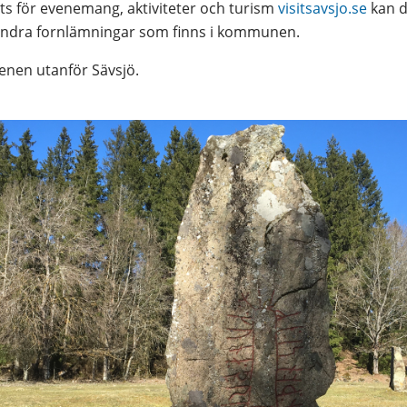
för evenemang, aktiviteter och turism 
visitsavsjo.se
 kan d
 andra fornlämningar som finns i kommunen.
enen utanför Sävsjö.