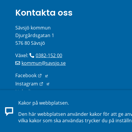
Kontakta oss
Sävsjö kommun
Djurgårdsgatan 1
576 80 Sävsjö
Växel: 
0382-152 00
kommun@savsjo.se
Länk till annan webbplats.
Facebook
Länk till annan webbplats.
Instagram
Länk till annan webbplats.
Linkedin
Kakor på webbplatsen.
Sök kontakter på webbplatsen
Den här webbplatsen använder kakor för att ge anv
vilka kakor som ska användas trycker du på inställn