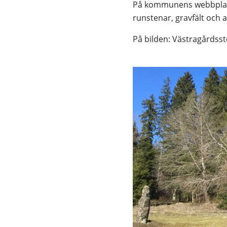
På kommunens webbplats 
runstenar, gravfält och
På bilden: Västragårdsst