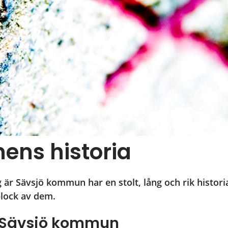
ns historia
r Sävsjö kommun har en stolt, lång och rik historia
plock av dem.
s Sävsjö kommun