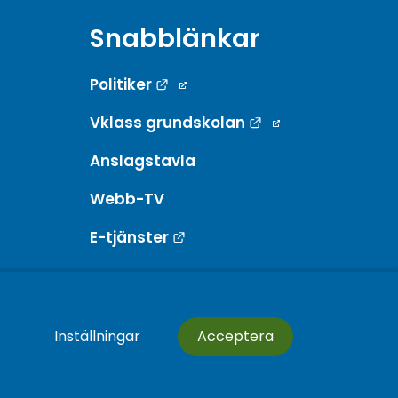
Snabblänkar
Länk till annan webbplats.
Politiker
Länk till annan w
Vklass grundskolan
Anslagstavla
Webb-TV
Länk till annan webbplats.
E-tjänster
Inställningar
Acceptera