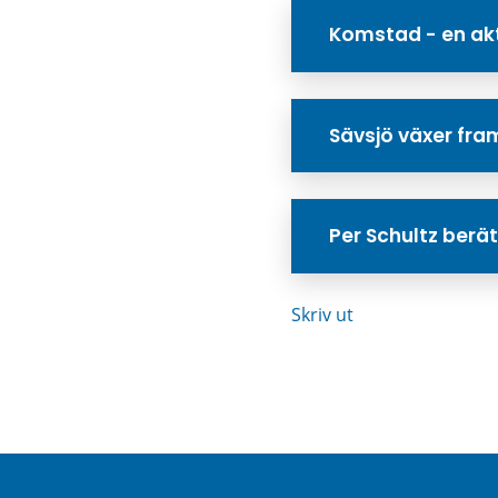
Komstad - en akt
Sävsjö växer fr
Per Schultz berä
Skriv ut