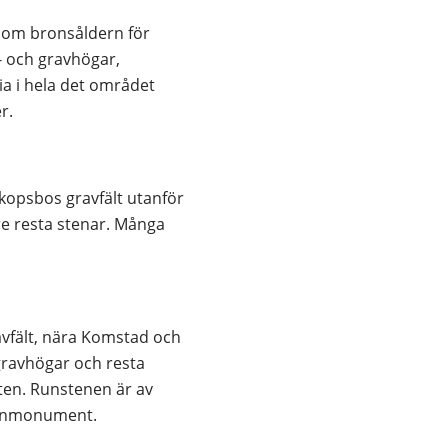
som bronsåldern för 
 och gravhögar, 
a i hela det området 
r.
kopsbos gravfält utanför 
e resta stenar. Många 
avfält, nära Komstad och 
gravhögar och resta 
en. Runstenen är av 
 runmonument.