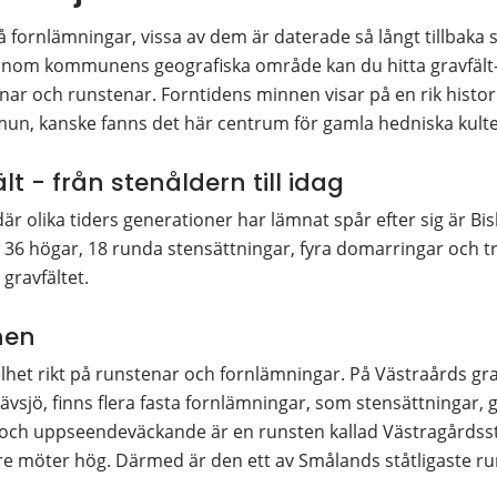
 fornlämningar, vissa av dem är daterade så långt tillbaka 
. Inom kommunens geografiska område kan du hitta gravfält-
enar och runstenar. Forntidens minnen visar på en rik histori
un, kanske fanns det här centrum för gamla hedniska kulte
t - från stenåldern till idag
är olika tiders generationer har lämnat spår efter sig är Bis
s 36 högar, 18 runda stensättningar, fyra domarringar och tr
 gravfältet.
nen
helhet rikt på runstenar och fornlämningar. På Västraårds gr
Sävsjö, finns flera fasta fornlämningar, som stensättningar, 
och uppseendeväckande är en runsten kallad Västragårdsst
re möter hög. Därmed är den ett av Smålands ståtligaste