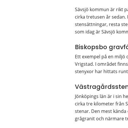
Sävsjö kommun är rikt på
cirka tretusen år sedan
stensättningar, resta st
som idag är Sävsjö komm
Biskopsbo gravfäl
Ett exempel på en miljö d
Vrigstad. I området finn
stenyxor har hittats runt
Västragårdsste
Jönköpings län är i sin 
cirka tre kilometer från 
stenar. Den mest kända 
grågranit och närmare t