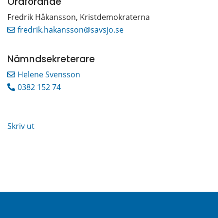
Ordförande
Fredrik Håkansson, Kristdemokraterna
fredrik.hakansson@savsjo.se
Nämndsekreterare
Helene Svensson 
0382 152 74
Skriv ut