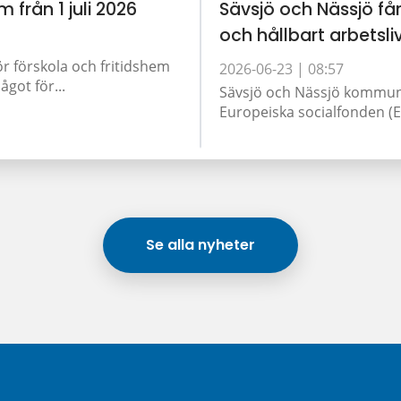
m från 1 juli 2026
Sävsjö och Nässjö får
och hållbart arbetsli
ör förskola och fritidshem
2026-06-23 |
08:57
got för...
Sävsjö och Nässjö kommun 
Europeiska socialfonden (ES
Se alla nyheter