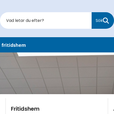
Sök
 fritidshem
Fritidshem