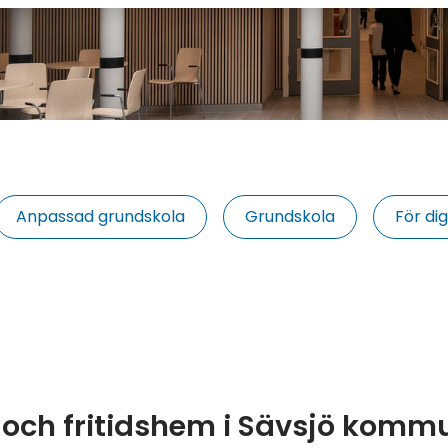
Anpassad grundskola
Grundskola
För di
 och fritidshem i Sävsjö komm