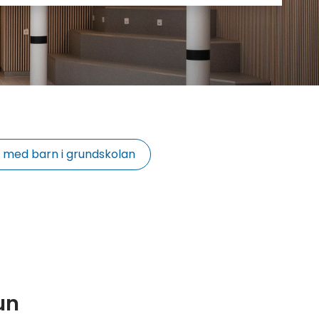
g med barn i grundskolan
un