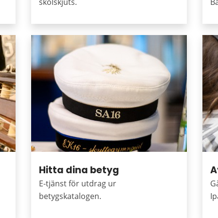
skolskjuts.
B
Hitta dina betyg
A
E-tjänst för utdrag ur
Gå
betygskatalogen.
Ip