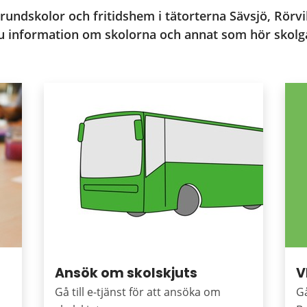
ndskolor och fritidshem i tätorterna Sävsjö, Rörvik
du information om skolorna och annat som hör skolgå
Ansök om skolskjuts
V
Gå till e-tjänst för att ansöka om
Gå