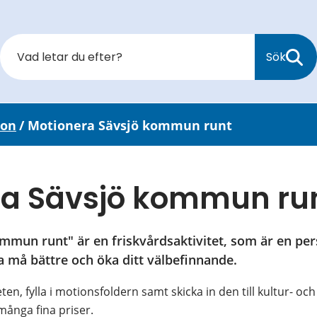
Sök
ion
/
Motionera Sävsjö kommun runt
ra Sävsjö kommun ru
mun runt" är en friskvårdsaktivitet, som är en per
ka må bättre och öka ditt välbefinnande.
ten, fylla i motionsfoldern samt skicka in den till kultur- och 
 många fina priser.