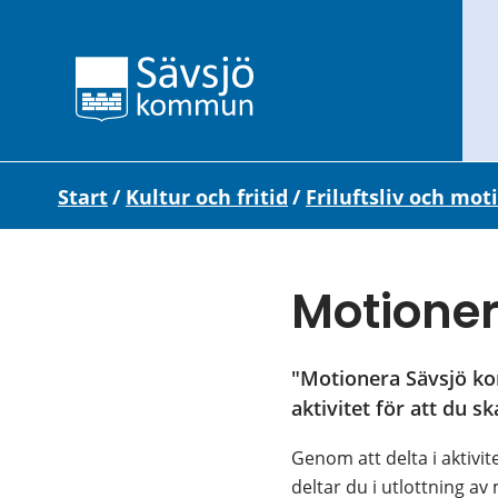
Start
/
Kultur och fritid
/
Friluftsliv och mot
Motione
"Motionera Sävsjö kom
aktivitet för att du s
Genom att delta i aktivite
deltar du i utlottning av