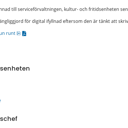
nad till serviceförvaltningen, kultur- och fritidsenheten se
ängliggjord för digital ifyllnad eftersom den är tänkt att skriva
pdf, 202.8 kB.
un runt
idsenheten
e
dschef