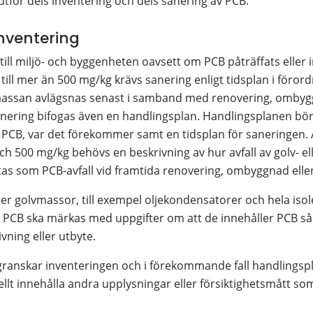
för dels inventering och dels sanering av PCB.
nventering
ill miljö- och byggenheten oavsett om PCB påträffats eller inte
ll mer än 500 mg/kg krävs sanering enligt tidsplan i förordn
massan avlägsnas senast i samband med renovering, ombyggna
nering bifogas även en handlingsplan. Handlingsplanen bör 
CB, var det förekommer samt en tidsplan för saneringen. Äv
och 500 mg/kg behövs en beskrivning av hur avfall av golv- 
s som PCB-avfall vid framtida renovering, ombyggnad eller
ler golvmassor, till exempel oljekondensatorer och hela isol
a PCB ska märkas med uppgifter om att de innehåller PCB så 
vning eller utbyte.
granskar inventeringen och i förekommande fall handlingspl
llt innehålla andra upplysningar eller försiktighetsmått som 