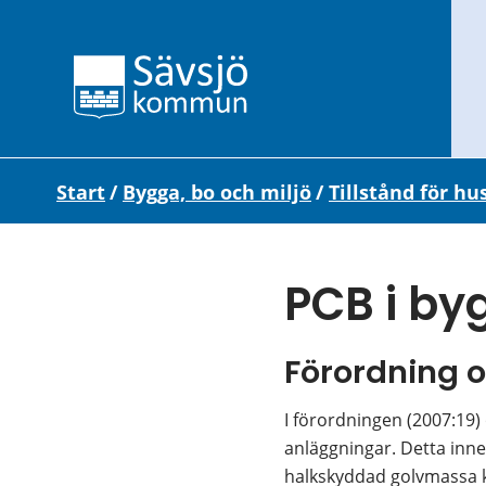
Start
/
Bygga, bo och miljö
/
Tillstånd för hu
PCB i b
Förordning 
I förordningen (2007:19)
anläggningar. Detta inne
halkskyddad golvmassa k