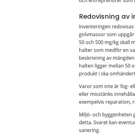
och entreprenörer som ut
Redovisning av i
Inventeringen redovisas t
golvmassor som uppgår ti
50 och 500 mg/kg skall 
halter som medför en sa
beskrivning av mängden P
halten ligger mellan 50 
produkt i ska omhänderta
Varor som inte är fog- el
eller misstänks innehåll
exempelvis reparation, ri
Miljö- och byggenheten 
detta. Svaret kan eventue
sanering.