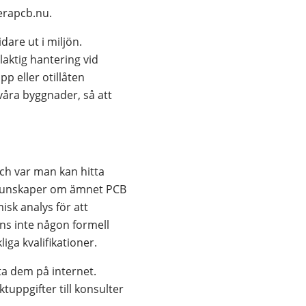
erapcb.nu.
are ut i miljön. 
ktig hantering vid 
 eller otillåten 
våra byggnader, så att 
h var man kan hitta 
 kunskaper om ämnet PCB 
k analys för att 
ns inte någon formell 
iga kvalifikationer.
a dem på internet. 
ppgifter till konsulter 