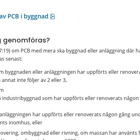
pdf, 217.3 kB, öppnas i nytt fö
 av PCB i byggnad
g genomföras?
7:19) om PCB med mera ska byggnad eller anläggning där hal
s senast:
om byggnaden eller anläggningen har uppförts eller renover
nnat inte följer av 2 eller 3,
om
en industribyggnad som har uppförts eller renoverats någon
 anläggningen har uppförts eller renoverats någon gång und
nts inomhus, eller
vering, ombyggnad eller rivning, om massan har använts fö