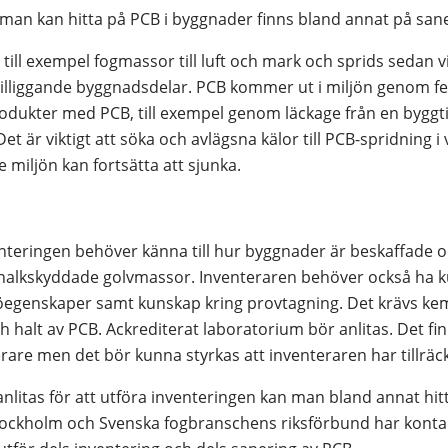
man kan hitta på PCB i byggnader finns bland annat på san
ill exempel fogmassor till luft och mark och sprids sedan vid
lliggande byggnadsdelar. PCB kommer ut i miljön genom fela
rodukter med PCB, till exempel genom läckage från en byggtipp
 är viktigt att söka och avlägsna kälor till PCB-spridning i 
 miljön kan fortsätta att sjunka.
teringen behöver känna till hur byggnader är beskaffade oc
 halkskyddade golvmassor. Inventeraren behöver också ha
öegenskaper samt kunskap kring provtagning. Det krävs kemis
 halt av PCB. Ackrediterat laboratorium bör anlitas. Det fin
rare men det bör kunna styrkas att inventeraren har tillräckl
litas för att utföra inventeringen kan man bland annat hitt
ockholm och Svenska fogbranschens riksförbund har kontaktu