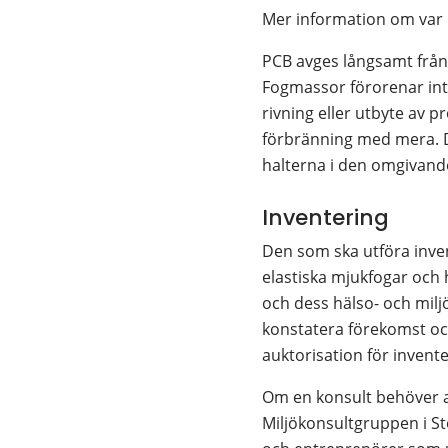
Mer information om var 
PCB avges långsamt från t
Fogmassor förorenar inti
rivning eller utbyte av p
förbränning med mera. Det
halterna i den omgivande
Inventering
Den som ska utföra inven
elastiska mjukfogar och
och dess hälso- och milj
konstatera förekomst och
auktorisation för invente
Om en konsult behöver an
Miljökonsultgruppen i St