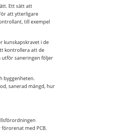
t. Ett sätt att 
 att ytterligare 
trollant, till exempel 
r kunskapskravet i de 
 kontrollera att de 
utför saneringen följer 
ch byggenheten. 
od, sanerad mängd, hur 
fallsförordningen 
 är förorenat med PCB.