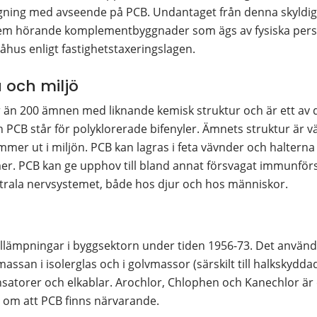
gning med avseende på PCB. Undantaget från denna skyldigh
dem hörande komplementbyggnader som ägs av fysiska pers
hus enligt fastighetstaxeringslagen.
a och miljö
n 200 ämnen med liknande kemisk struktur och är ett av de f
n PCB står för polyklorerade bifenyler. Ämnets struktur är väl
er ut i miljön. PCB kan lagras i feta vävnder och halterna ö
. PCB kan ge upphov till bland annat försvagat immunförsva
trala nervsystemet, både hos djur och hos människor.
illämpningar i byggsektorn under tiden 1956-73. Det använd
assan i isolerglas och i golvmassor (särskilt till halkskyddad
satorer och elkablar. Arochlor, Chlophen och Kanechlor ä
g om att PCB finns närvarande.