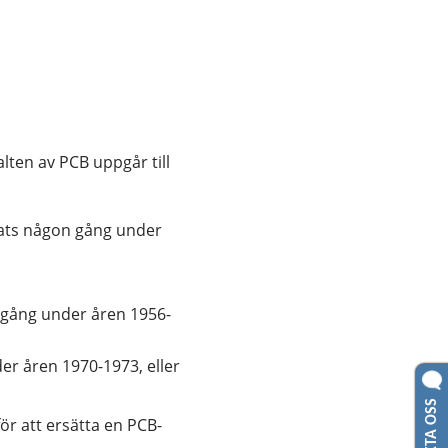
nster.
ten av PCB uppgår till 
ats någon gång under 
 gång under åren 1956-
er åren 1970-1973, eller
KONTAKTA OSS
r att ersätta en PCB-