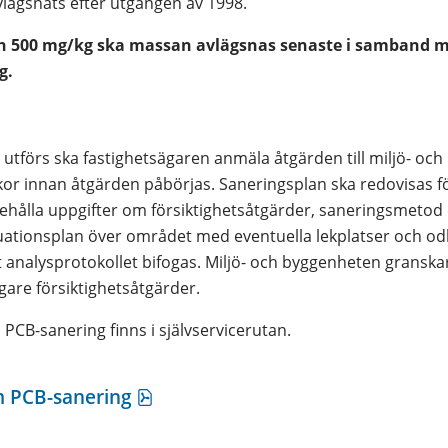
lägsnats efter utgången av 1998.
ch 500 mg/kg ska massan avlägsnas senaste i samband m
g.
 utförs ska fastighetsägaren anmäla åtgärden till miljö- oc
kor innan åtgärden påbörjas. Saneringsplan ska redovisas f
ehålla uppgifter om försiktighetsåtgärder, saneringsmetod oc
uationsplan över området med eventuella lekplatser och od
 analysprotokollet bifogas. Miljö- och byggenheten granska
igare försiktighetsåtgärder.
PCB-sanering finns i självservicerutan.
pdf, 144.6 kB, öppnas i nytt föns
 PCB-sanering