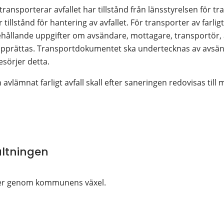
ransporterar avfallet har tillstånd från länsstyrelsen för tr
tillstånd för hantering av avfallet. För transporter av farligt a
ållande uppgifter om avsändare, mottagare, transportör, av
prättas. Transportdokumentet ska undertecknas av avsänd
sörjer detta.
vlämnat farligt avfall skall efter saneringen redovisas till 
ltningen
ller genom kommunens växel.