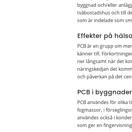
byggnad och/eller anläg
tvåbostadshus och till 
som är indelade som små
Effekter på häls
PCB är en grupp om mer ä
känner till. Förkortninge
ner långsamt när det komm
näringskedjan det kommer
och påverkan på det cen
PCB i byggnader
PCB användes för olika t
fogmassor, i förseglingsm
användes också i konden
som ger en fingervisnin