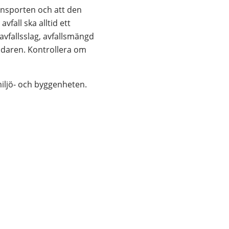
ansporten och att den 
vfall ska alltid ett 
fallsslag, avfallsmängd 
aren. Kontrollera om 
miljö- och byggenheten.