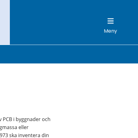
Meny
v PCB i byggnader och 
gmassa eller 
73 ska inventera din 