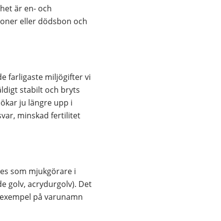
et är en- och 
oner eller dödsbon och 
arligaste miljögifter vi 
digt stabilt och bryts 
kar ju längre upp i 
r, minskad fertilitet 
es som mjukgörare i 
e golv, acrydurgolv). Det 
r exempel på varunamn 