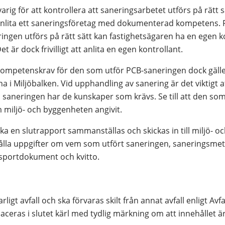
ig för att kontrollera att saneringsarbetet utförs på rätt sät
 anlita ett saneringsföretag med dokumenterad kompetens. För
ingen utförs på rätt sätt kan fastighetsägaren ha en egen kon
 är dock frivilligt att anlita en egen kontrollant.
 kompetenskrav för den som utför PCB-saneringen dock gälle
i Miljöbalken. Vid upphandling av sanering är det viktigt att
saneringen har de kunskaper som krävs. Se till att den som 
 miljö- och byggenheten angivit.
ka en slutrapport sammanställas och skickas in till miljö- o
ålla uppgifter om vem som utfört saneringen, saneringsmet
nsportdokument och kvitto.
farligt avfall och ska förvaras skilt från annat avfall enligt Av
placeras i slutet kärl med tydlig märkning om att innehållet