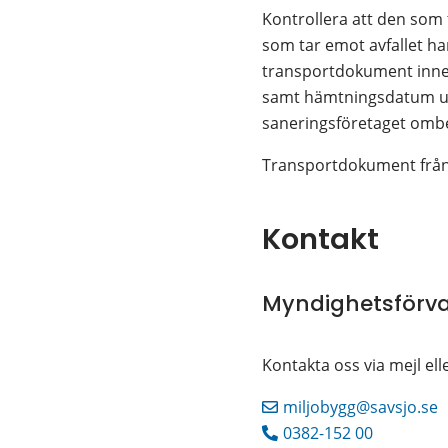
Kontrollera att den som t
som tar emot avfallet har 
transportdokument inneh
samt hämtningsdatum up
saneringsföretaget ombe
Transportdokument från a
Kontakt
Myndighetsförva
Kontakta oss via mejl e
miljobygg@savsjo.se
0382-152 00