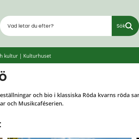
Sök
h kultur
|
Kulturhuset
jö
reställningar och bio i klassiska Röda kvarns röda s
lar och Musikcaféserien.
t