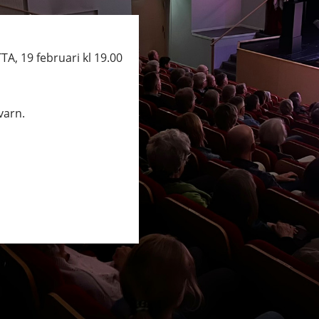
, 19 februari kl 19.00
varn.
an webbplats.