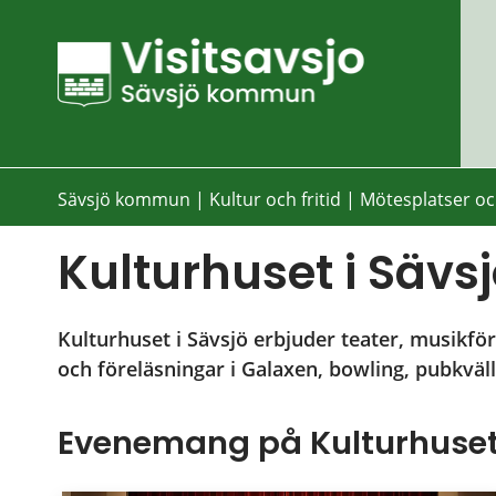
Sävsjö kommun
|
Kultur och fritid
|
Mötesplatser oc
Kulturhuset i Sävs
Kulturhuset i Sävsjö erbjuder teater, musikfö
och föreläsningar i Galaxen, bowling, pubkväl
Evenemang på Kulturhuse