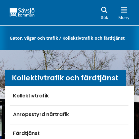
Sök
Sök
Meny
art
/
Gator, vägar och trafik
/
Kollektivtrafik och färdtjänst
Kollektivtrafik och färdtjänst
Undersidor meny
Kollektivtrafik
Anropsstyrd närtrafik
Färdtjänst