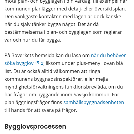
möta plan- och bygglagen i din vardag, till exempel när 
kommunen planlägger med detalj- eller översiktsplan. 
Den vanligaste kontakten med lagen är dock kanske 
när du själv tänker bygga något. Det är då 
bestämmelserna i plan- och bygglagen som reglerar 
var och hur du får bygga. 
På Boverkets hemsida kan du läsa om 
när du behöver 
Länk till annan webbplats, öppnas i nytt fö
söka bygglov
, liksom under plus-meny i ovan blå 
list. Du är också alltid välkommen att ringa 
kommunens byggnadsinspektörer, eller mejla 
myndighetsförvaltningens funktionsbrevlåda, om du 
har frågor om byggande inom Sävsjö kommun. För 
planläggningsfrågor finns 
samhällsbyggnadsenheten
till hands för att svara på frågor.
Bygglovsprocessen