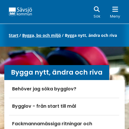
Sök
Sök
Meny
Start
/
Bygga, bo och miljö
/
Bygga nytt, ändra och riva
Bygga nytt, ändra och riva
Undersidor meny
Behöver jag söka bygglov?
Bygglov - från start till mål
Fackmannamässiga ritningar och