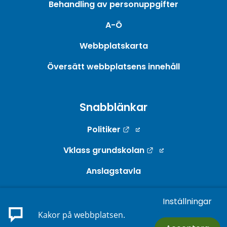
Behandling av personuppgifter
A-Ö
Webbplatskarta
Översätt webbplatsens innehåll
Snabblänkar
Länk till annan webbpla
Politiker
Länk till annan w
Vklass grundskolan
Anslagstavla
Webb-TV
Inställningar
Länk till annan webbp
E-tjänster
Kakor på webbplatsen.