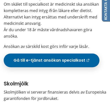
KONTAKTA OSS
Om skälet till specialkost är medicinskt ska ansökan 
kompletteras med intyg ifrån läkare eller dietist. 
Alternativt kan intyg ersättas med underskrift med 
medicinskt ansvarig.
Är du under 18 år måste vårdnadshavaren göra 
ansöka.
Ansökan av särskild kost görs inför varje läsår.
Gå till e-tjänst ansökan specialkost
Länk
Skolmjölk
Skolmjölken vi serverar finansieras delvis av Europeiska 
garantifonden för jordbruket.