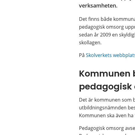
verksamheten.
Det finns både kommunala
pedagogisk omsorg uppm
sedan år 2009 en skyldigh
skollagen. 
På 
Skolverkets webbplat
Kommunen be
pedagogisk
Det är kommunen som be
utbildningsnämnden besl
Kommunen ska även ha t
Pedagogisk omsorg avser e