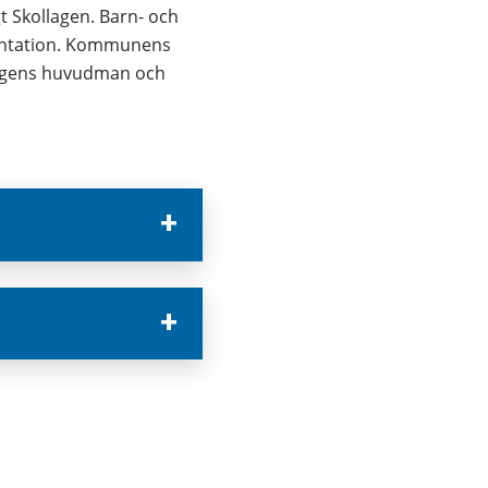
 Skollagen. Barn- och 
entation. Kommunens 
orgens huvudman och 
8 kB.