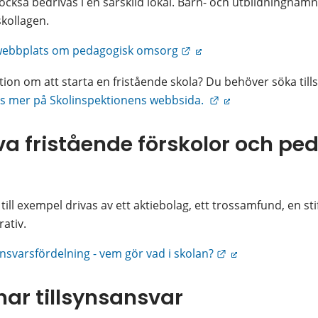
kså bedrivas i en särskild lokal. Barn- och utbildningnäm
skollagen.
Länk till annan webbplat
 webbplats om pedagogisk omsorg
tion om att starta en fristående skola? Du behöver söka tillst
Länk till annan we
s mer på Skolinspektionens webbsida. 
a fristående förskolor och ped
till exempel drivas av ett aktiebolag, ett trossamfund, en sti
ativ.
Länk till annan w
nsvarsfördelning - vem gör vad i skolan?
r tillsynsansvar