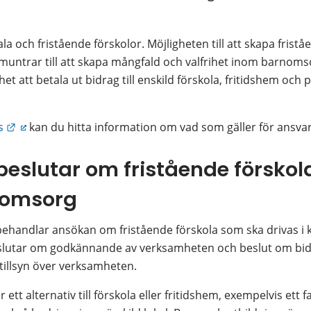
 och fristående förskolor. Möjligheten till att skapa friståe
untrar till att skapa mångfald och valfrihet inom barnom
et att betala ut bidrag till enskild förskola, fritidshem och
Länk till annan webbplats.
s
 kan du hitta information om vad som gäller för ansvar 
slutar om fristående förskola
 omsorg
handlar ansökan om fristående förskola som ska drivas i 
utar om godkännande av verksamheten och beslut om bidrag
illsyn över verksamheten.
tt alternativ till förskola eller fritidshem, exempelvis ett 