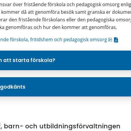
var över fristående förskola och pedagogisk omsorg enligt
en kommer då att genomföra besök samt granska er dokum
merar den fristående förskolans eller den pedagogiska oms
n ska genomföras och hur den kommer att genomföras.
pdf, 383.
stående förskola, fritidshem och pedagogisk omsorg
m att starta förskola?
 godkänts
, barn- och utbildningsförvaltningen