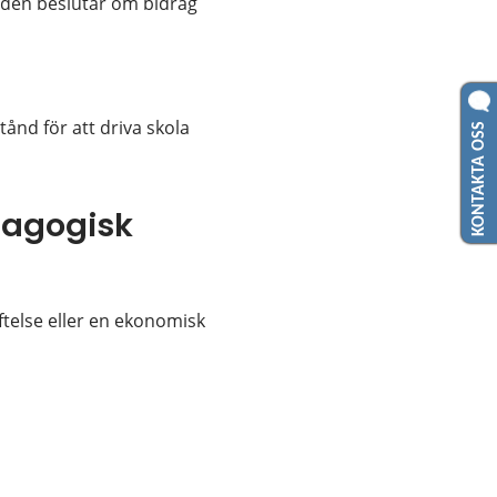
nden beslutar om bidrag 
s.
KONTAKTA OSS
ånd för att driva skola 
bbplats.
agogisk 
ftelse eller en ekonomisk 
ebbplats.