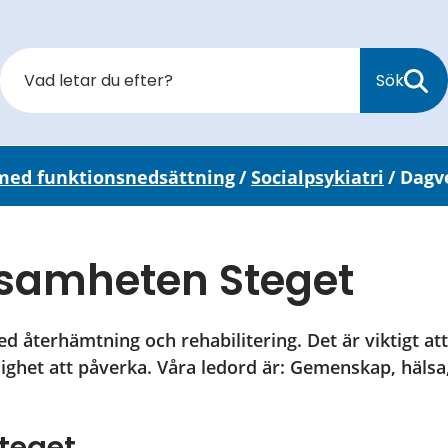
Sök
 med funktionsnedsättning
/
Socialpsykiatri
/
Dagv
samheten Steget
d återhämtning och rehabilitering. Det är viktigt att 
lighet att påverka. Våra ledord är: Gemenskap, hälsa
teget