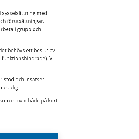
 sysselsättning med 
h förutsättningar. 
arbeta i grupp och 
det behövs ett beslut av 
a funktionshindrade). Vi 
 stöd och insatser 
 med dig.
om individ både på kort 