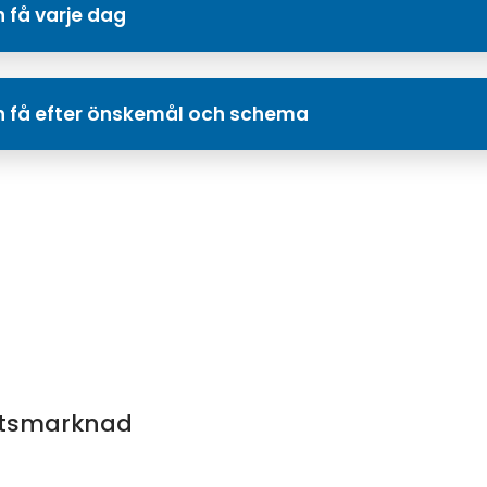
n få varje dag
an få efter önskemål och schema
etsmarknad