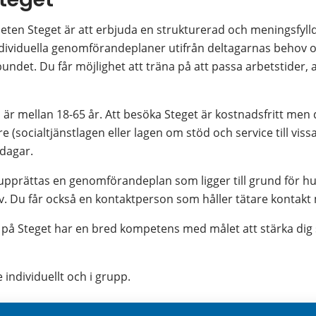
ten Steget är att erbjuda en strukturerad och meningsfylld
ndividuella genomförandeplaner utifrån deltagarnas behov oc
undet. Du får möjlighet att träna på att passa arbetstider, 
m är mellan 18-65 år. Att besöka Steget är kostnadsfritt men 
e (socialtjänstlagen eller lagen om stöd och service till viss
rdagar.
upprättas en genomförandeplan som ligger till grund för hur
v. Du får också en kontaktperson som håller tätare kontakt
på Steget har en bred kompetens med målet att stärka dig s
 individuellt och i grupp.