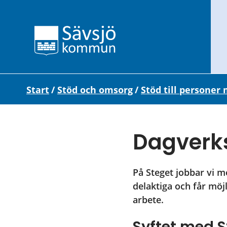
Start
/
Stöd och omsorg
/
Stöd till personer
Dagverk
På Steget jobbar vi me
delaktiga och får möj
arbete.
Syftet med S