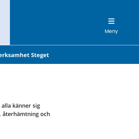
Meny
erksamhet Steget
alla känner sig 
, återhämtning och 