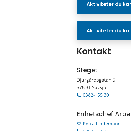
Aktiviteter du ka
Aktiviteter du k
Kontakt
Steget
Djurgårdsgatan 5
576 31 Sävsjö
0382-155 30
Enhetschef Arb
Petra Lindemann