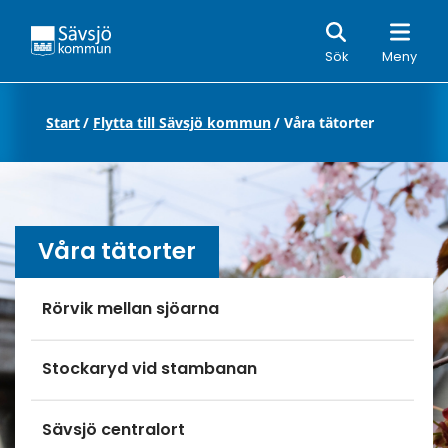
Sök
Sök
Meny
Start
/
Flytta till Sävsjö kommun
/
Våra tätorter
Våra tätorter
Undersidor meny
Rörvik mellan sjöarna
Stockaryd vid stambanan
Sävsjö centralort