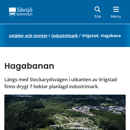
Sök
Sök
Meny
tta bostäder och tomter
/
Industrimark
/
Vrigstad, Hagabanan
Hagabanan
Längs med Stockarydsvägen i utkanten av Vrigstad 
finns drygt 7 hektar planlagd industrimark.