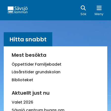
Sök
Sök
Meny
Hitta snabbt
Mest besökta
Öppettider Familjebadet
Läsårstider grundskolan
Biblioteket
Aktuellt just nu
Valet 2026
Sävsjö centrum byggs om