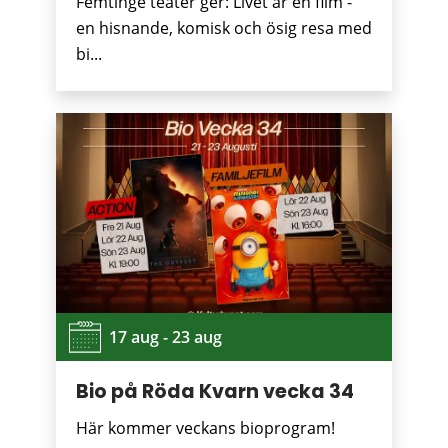
Femtinge teater ger: Livet är en film -
en hisnande, komisk och ösig resa med
bi...
17 aug - 23 aug
Bio på Röda Kvarn vecka 34
Här kommer veckans bioprogram!