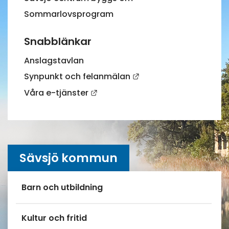
Sommarlovsprogram
Snabblänkar
Anslagstavlan
Länk till annan webbp
Synpunkt och felanmälan
Länk till annan webbplats.
Våra e-tjänster
Sävsjö kommun
Undersidor meny
Barn och utbildning
Kultur och fritid