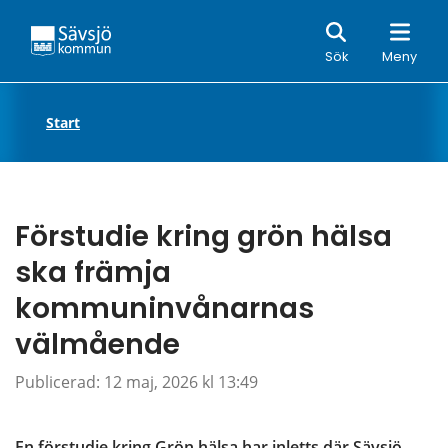
Sök
Sök
Meny
Start
Förstudie kring grön hälsa 
ska främja 
kommuninvånarnas 
välmående
Publicerad: 
12 maj, 2026 kl 13:49
En förstudie kring Grön hälsa har inletts där Sävsjö 