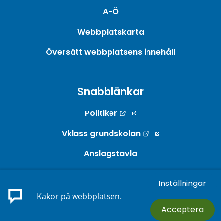
A-Ö
Webbplatskarta
Översätt webbplatsens innehåll
Snabblänkar
Länk till annan webbpla
Politiker
Länk till annan w
Vklass grundskolan
Anslagstavla
Webb-TV
Inställningar
Länk till annan webbp
E-tjänster
Kakor på webbplatsen.
Acceptera