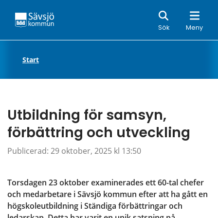
Sök
Sök
Meny
Start
Utbildning för samsyn, 
förbättring och utveckling
Publicerad: 
29 oktober, 2025 kl 13:50
Torsdagen 23 oktober examinerades ett 60-tal chefer 
och medarbetare i Sävsjö kommun efter att ha gått en 
högskoleutbildning i Ständiga förbättringar och 
ledarskap. Detta har varit en unik satsning på 