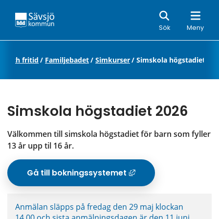
Sök
Sök
Meny
ur och fritid
/
Familjebadet
/
Simkurser
/
Simskola högstadiet
Simskola högstadiet 2026
Välkommen till simskola högstadiet för barn som fyller 
13 år upp til 16 år.
Gå till bokningssystemet
Länk till annan
Anmälan släpps på fredag den 29 maj klockan 
14.00 och sista anmälningsdagen är den 11 juni.