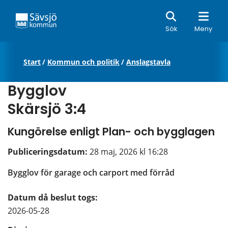
Sök
Sök
Meny
Start
/
Kommun och politik
/
Anslagstavla
Bygglov
Skärsjö 3:4
Kungörelse enligt Plan- och bygglagen
Publiceringsdatum: 
28 maj, 2026 kl 16:28
Bygglov för garage och carport med förråd
Datum då beslut togs:
2026-05-28