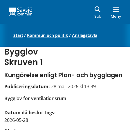
Sök
Sök
Meny
Start
/
Kommun och politik
/
Anslagstavla
Bygglov
Skruven 1
Kungörelse enligt Plan- och bygglagen
Publiceringsdatum: 
28 maj, 2026 kl 13:39
Bygglov för ventilationsrum
Datum då beslut togs:
2026-05-28