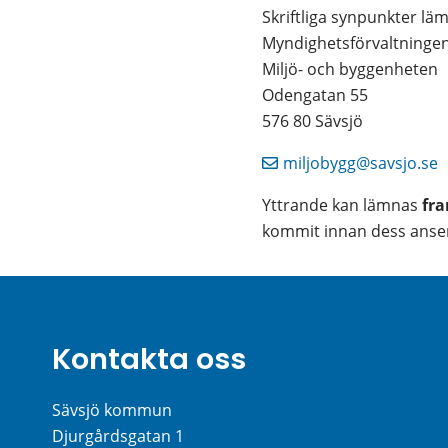
Skriftliga synpunkter lämn
Myndighetsförvaltninge
Miljö- och byggenheten
Odengatan 55
576 80 Sävsjö
miljobygg@savsjo.se
Yttrande kan lämnas 
fra
kommit innan dess anser 
Kontakta oss
Sävsjö kommun
Djurgårdsgatan 1