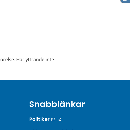
örelse. Har yttrande inte 
Snabblänkar
Länk till annan webbplats.
Politiker