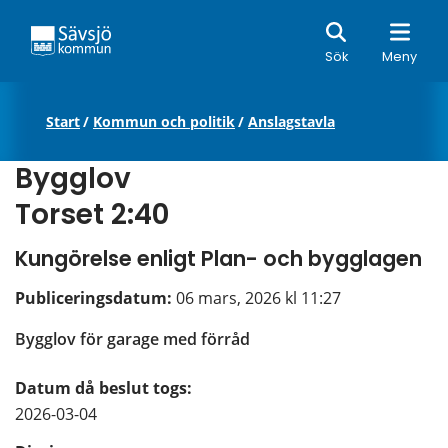
Sök
Sök
Meny
Start
/
Kommun och politik
/
Anslagstavla
Bygglov
Torset 2:40
Kungörelse enligt Plan- och bygglagen
Publiceringsdatum: 
06 mars, 2026 kl 11:27
Bygglov för garage med förråd
Datum då beslut togs:
2026-03-04