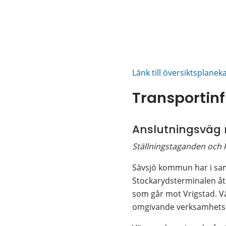
Länk till översiktsplanek
Transportinf
Anslutningsväg 
Ställningstaganden och
Sävsjö kommun har i sam
Stockarydsterminalen åta
som går mot Vrigstad. V
omgivande verksamhet