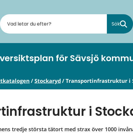
Sök
versiktsplan för Sävsjö komm
ktkatalogen
/
Stockaryd
/
Transportinfrastruktur i
tinfrastruktur i Stoc
ns tredje största tätort med strax över 1000 invån