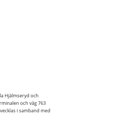
t fönster.
a Hjälmseryd och 
rminalen och väg 763 
tvecklas i samband med 