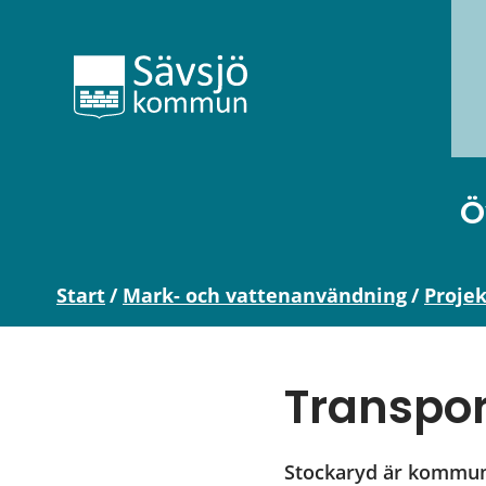
Ö
Start
/
Mark- och vattenanvändning
/
Proje
Transpor
Stockaryd är kommune