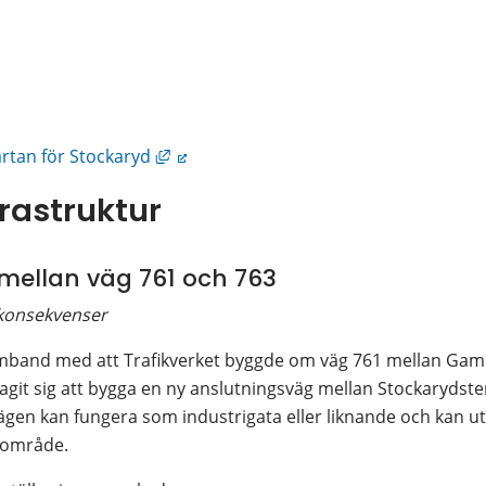
Länk till annan webbplats, öppnas i nyt
artan för Stockaryd
rastruktur
mellan väg 761 och 763
 konsekvenser
band med att Trafikverket byggde om väg 761 mellan Gaml
git sig att bygga en ny anslutningsväg mellan Stockarydste
ägen kan fungera som industrigata eller liknande och kan u
sområde.