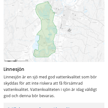
Linnesjön
Linnesjön är en sjö med god vattenkvalitet som bör 
skyddas för att inte riskera att få försämrad 
vattenkvalitet. Vattenkvaliteten i sjön är idag väldigt 
god och denna bör bevaras.