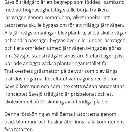
Sävsjö trädgård är ett begrepp som föddes i samband 
med att höghastighetståg skulle börja trafikera 
järnvägen genom kommunen, vilket innebar att 
tätorterna skulle byggas om för att frilägga järnvägen. 
Alla järnvägskorsningar blev planfria, alltså skulle vägar 
och andra passager byggas över eller under järnvägen, 
och flera områden utmed järnvägen tvingades göras 
om. Sävsjös stadsträdgårdsmästare Stefan Lagerqvist 
började anlägga vackra planteringar istället för 
Trafikverkets gräsmattor på de ytor som blev längs 
trafiklösningarna. Resultatet var något speciellt för 
Sävsjö kommun och som inte setts någon annanstans. 
Konceptet Sävsjö trädgård är prisbelönat och ett 
skolexempel på försköning av offentliga platser.
Denna försköning av miljöerna i tätorterna genom 
träd, blommor och buskar återfinns i alla kommunens 
fyra tätorter.