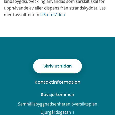
landsbygdsutveckling användas som särskilt skäl för 
upphävande av eller dispens från strandskyddet. Läs 
mer i avsnittet om 
LIS-områden
.
Skriv ut sidan
Kontaktinformation
Sävsjö kommun
Samhällsbyggnadsenheten översiktsplan
Djurgårdsgatan 1