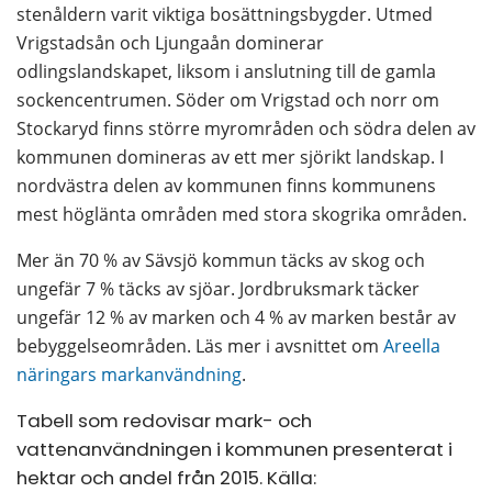
stenåldern varit viktiga bosättningsbygder. Utmed 
Vrigstadsån och Ljungaån dominerar 
odlingslandskapet, liksom i anslutning till de gamla 
sockencentrumen. Söder om Vrigstad och norr om 
Stockaryd finns större myrområden och södra delen av 
kommunen domineras av ett mer sjörikt landskap. I 
nordvästra delen av kommunen finns kommunens 
mest höglänta områden med stora skogrika områden. 
Mer än 70 % av Sävsjö kommun täcks av skog och 
ungefär 7 % täcks av sjöar. Jordbruksmark täcker 
ungefär 12 % av marken och 4 % av marken består av 
bebyggelseområden. Läs mer i avsnittet om 
Areella 
näringars markanvändning
.
Tabell som redovisar mark- och 
vattenanvändningen i kommunen presenterat i 
hektar och andel från 2015. Källa: 