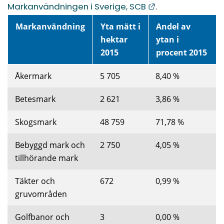
Länk till annan 
Markanvändningen i Sverige, SCB
.
Markanvändning
Yta mätt i 
Andel av 
hektar 
ytan i 
2015
procent 2015
Åkermark
5 705
8,40 %
Betesmark
2 621
3,86 %
Skogsmark
48 759
71,78 %
Bebyggd mark och 
2 750
4,05 %
tillhörande mark
Täkter och 
672
0,99 %
gruvområden
Golfbanor och 
3
0,00 %