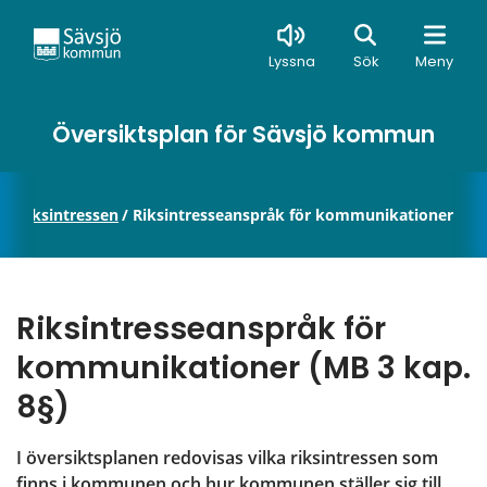
Sök
Lyssna
Sök
Meny
Översiktsplan för Sävsjö kommun
n
/
Riksintressen
/
Riksintresseanspråk för kommunikationer
Riksintresseanspråk för 
kommunikationer (MB 3 kap. 
8§)
I översiktsplanen redovisas vilka riksintressen som 
finns i kommunen och hur kommunen ställer sig till 