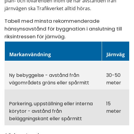
plan- och lovärenden inom de här avstånden från 
järnvägen ska Trafikverket alltid höras.
Tabell med minsta rekommenderade 
hänsynsavstånd för byggnation i anslutning till 
riksintressen för järnväg.
Markanvändning
Järnväg
Ny bebyggelse - avstånd från 
30-50 
vägområdets gräns eller spårmitt
meter
Parkering, uppställning eller interna 
15 
körytor - avstånd från 
meter
beläggningskant eller spårmitt