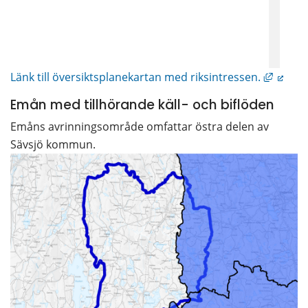
Länk ti
Länk till översiktsplanekartan med riksintressen.
Emån med tillhörande käll- och biflöden
Emåns avrinningsområde omfattar östra delen av 
Sävsjö kommun.