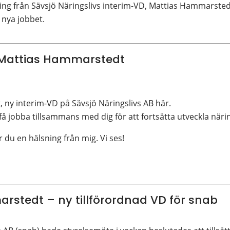
ng från Sävsjö Näringslivs interim-VD, Mattias Hammarste
 nya jobbet.
 Mattias Hammarstedt
ny interim-VD på Sävsjö Näringslivs AB här.
 få jobba tillsammans med dig för att fortsätta utveckla när
r du en hälsning från mig. Vi ses!
stedt – ny tillförordnad VD för snab