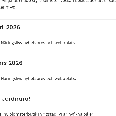
 AB (snab) hade styrelsemöte i veckan beslutades att tillsät
erim-vd.
il 2026
 Näringslivs nyhetsbrev och webbplats.
rs 2026
 Näringslivs nyhetsbrev och webbplats.
la Jordnära!
a, ny blomsterbutik i Vrigstad. Vi är nyfikna på er!