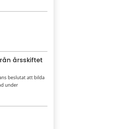
ån årsskiftet
s beslutat att bilda
ad under