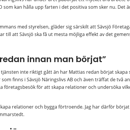
 VD som kan hålla upp farten i det positiva som sker nu. Det ä
ammans med styrelsen, gläder sig särskilt att Sävsjö Företag
rar till att Sävsjö ska få ut mesta möjliga effekt av det gem
 redan innan man börjat”
tjänsten inte riktigt gått än har Mattias redan börjat skapa s
r som finns i Sävsjö Näringslivs AB och även träffat de två a
 företagsbesök för att skapa relationer och undersöka vilket
 skapa relationer och bygga förtroende. Jag har därför börjat 
ammarstedt.