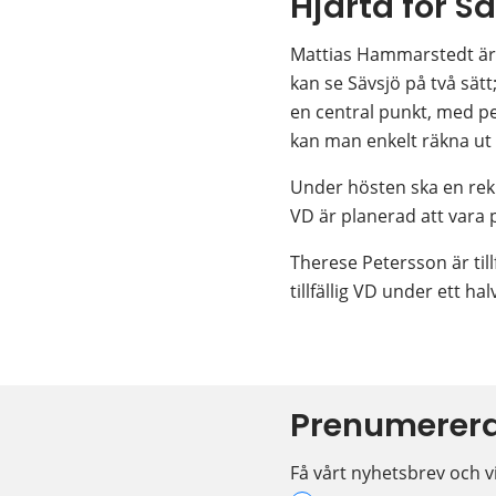
Hjärta för S
Mattias Hammarstedt är 
kan se Sävsjö på två sätt; 
en central punkt, med pen
kan man enkelt räkna ut v
Under hösten ska en rekr
VD är planerad att vara p
Therese Petersson är till
tillfällig VD under ett hal
Prenumerera
Få vårt nyhetsbrev och vi