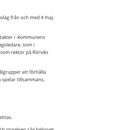
olag från och med 4 maj. 
ntakter i -kommunens 
gsledare, som i 
 som rektor på Rörviks 
grupper att förhålla 
 spelar tillsammans, 
ttias.
ch styrelsen såg behovet 