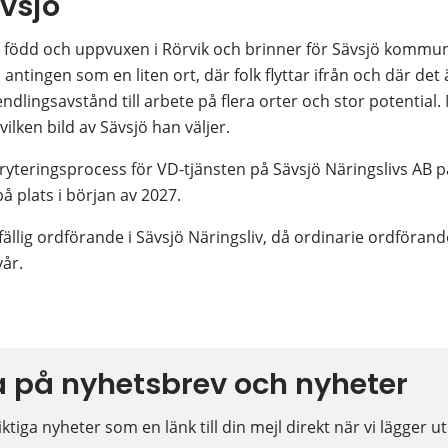
ävsjö
född och uppvuxen i Rörvik och brinner för Sävsjö kommun.
antingen som en liten ort, där folk flyttar ifrån och där det är 
dlingsavstånd till arbete på flera orter och stor potential. 
ilken bild av Sävsjö han väljer.
yteringsprocess för VD-tjänsten på Sävsjö Näringslivs AB 
å plats i början av 2027.
fällig ordförande i Sävsjö Näringsliv, då ordinarie ordförand
vår.
 på nyhetsbrev och nyheter
ktiga nyheter som en länk till din mejl direkt när vi lägger u