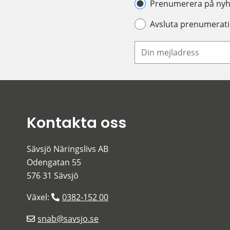
Hantera prenumeration
Prenumerera på nyh
Avsluta prenumerat
Din e-postadress
Kontakta oss
Sävsjö Näringslivs AB
Odengatan 55
576 31 Sävsjö
Växel: 
0382-152 00
snab@savsjo.se