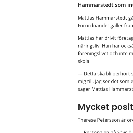
Hammarstedt som int
Mattias Hammarstedt går 
Förordnandet gäller fram t
Mattias har drivit föret
näringsliv. Han har ocks
föreningslivet och inte 
skola.
— Detta ska bli oerhört 
mig till. Jag ser det som
säger Mattias Hammarst
Mycket posit
Therese Petersson är ord
— Personalen på Sävsjö N