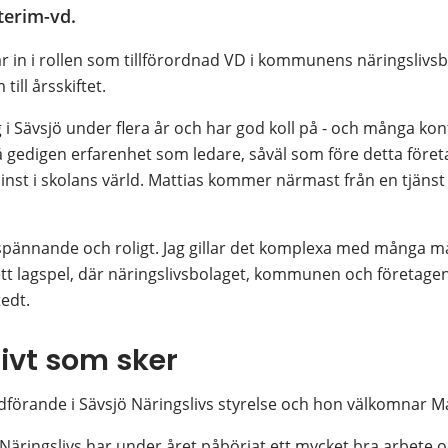
erim-vd.
in i rollen som tillförordnad VD i kommunens näringslivsb
ill årsskiftet.
ag i Sävsjö under flera år och har god koll på - och många ko
å gedigen erfarenhet som ledare, såväl som före detta företa
minst i skolans värld. Mattias kommer närmast från en tjänst
spännande och roligt. Jag gillar det komplexa med många mål
 ett lagspel, där näringslivsbolaget, kommunen och företagen
edt.
ivt som sker
förande i Sävsjö Näringslivs styrelse och hon välkomnar Ma
äringslivs har under året påbörjat ett mycket bra arbete o