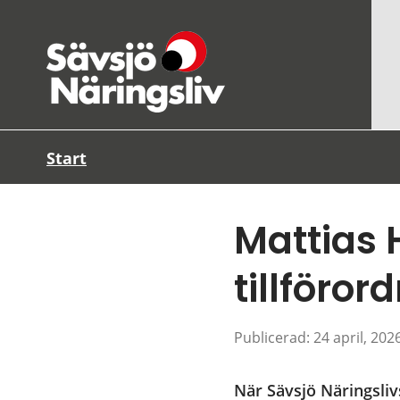
Start
Mattias 
tillföro
Publicerad: 
24 april, 202
När Sävsjö Näringsliv