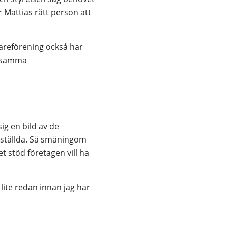
r Mattias rätt person att 
areförening också har 
ensamma 
ig en bild av de 
nställda. Så småningom 
 stöd företagen vill ha 
lite redan innan jag har 