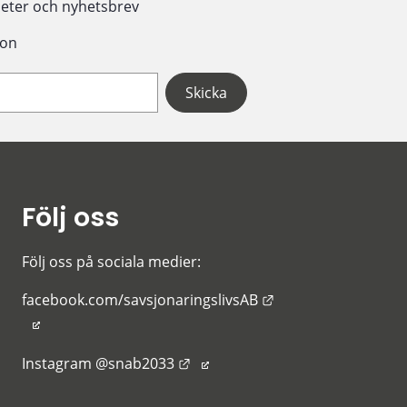
eter och nyhetsbrev
ion
Följ oss
Följ oss på sociala medier:
Länk till annan web
facebook.com/savsjonaringslivsAB
Länk till annan webbplats.
Instagram @snab2033