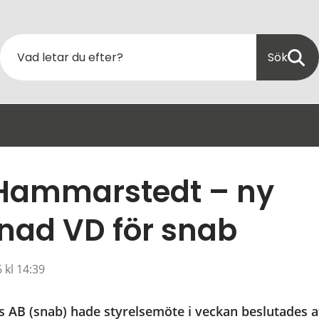
Sök
Hammarstedt – ny 
rdnad VD för snab
6 kl 14:39
s AB (snab) hade styrelsemöte i veckan beslutades att