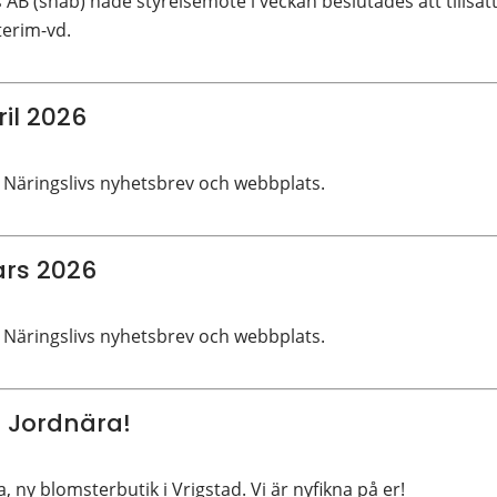
 AB (snab) hade styrelsemöte i veckan beslutades att tillsät
erim-vd.
il 2026
 Näringslivs nyhetsbrev och webbplats.
rs 2026
 Näringslivs nyhetsbrev och webbplats.
la Jordnära!
a, ny blomsterbutik i Vrigstad. Vi är nyfikna på er!