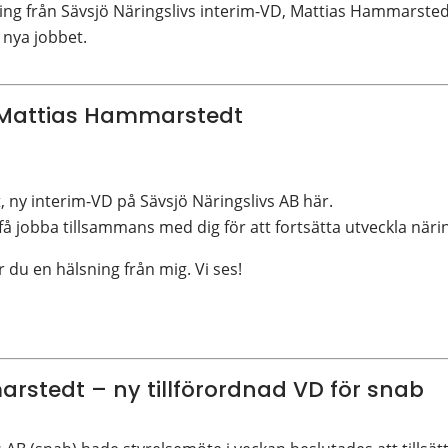
ng från Sävsjö Näringslivs interim-VD, Mattias Hammarste
 nya jobbet.
 Mattias Hammarstedt
ny interim-VD på Sävsjö Näringslivs AB här.
 få jobba tillsammans med dig för att fortsätta utveckla när
r du en hälsning från mig. Vi ses!
stedt – ny tillförordnad VD för snab