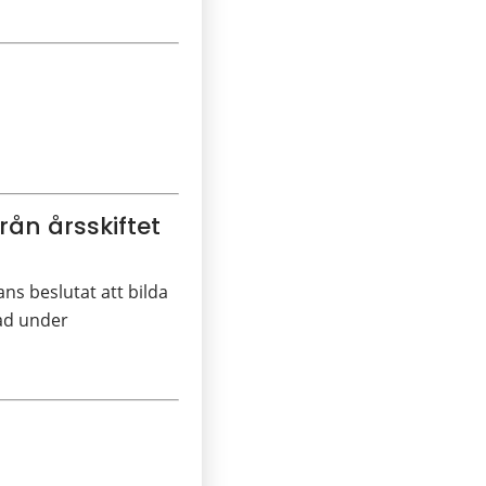
ån årsskiftet
s beslutat att bilda
ad under